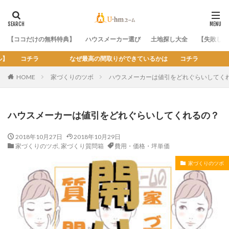
【ココだけの無料特典】
ハウスメーカー選び
土地探し大全
【失敗しな
最高の間取りができているかは コチラ
HOME
家づくりのツボ
ハウスメーカーは値引をどれぐらいしてく
ハウスメーカーは値引をどれぐらいしてくれるの？
2018年10月27日
2018年10月29日
家づくりのツボ
,
家づくり質問箱
費用・価格・坪単価
家づくりのツボ