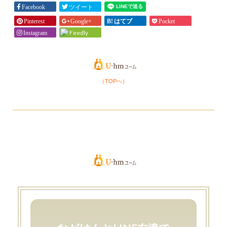
Facebook
ツイート
Pinterest
Google+
はてブ
Pocket
Feedly
Instagram
（TOPへ）