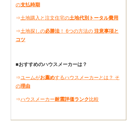
の
支払時期
⇒
土地購入と注文住宅の
土地代別トータル費用
⇒
土地探しの
必勝法
！ 6つの方法の
注意事項と
コツ
■おすすめのハウスメーカーは？
⇒
ユームが
お薦め
するハウスメーカーとは？ そ
の
理由
⇒
ハウスメーカー
耐震評価ランク
比較