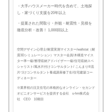
・大手ハウスメーカー時代を含めて、土地探
し・家づくり支援を20年以上
・提案された間取り・外観・耐震性・見積を
徹底分析・改善！
1,000回以上
空間デザイン心理士/耐震実測マイスター/wallstat（耐
震3Dシミュレーション）マスター会員/木構造マイス
ター準一級/整理収納アドバイザー一級/住宅収納スペ
シャリスト/風水片付けコンサルタント/ こんまり®︎流
片づけコンサルタント養成講座修了生/住宅建築コー
ディネーター
※業界初の注文住宅の本格的なオンライン・セカンド
オピニオンサービスを提供する会社 u-hm株式会
社 CEO 10期目