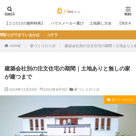
【ココだけの無料特典】
ハウスメーカー選び
土地探し大全
【失敗しな
ラ
HOME
家づくりのツボ
建築会社別の注文住宅の期間｜土地ありと
建築会社別の注文住宅の期間｜土地ありと無しの家
が建つまで
2019年11月29日
2021年8月9日
家づくりのツボ
家づくりのツボ