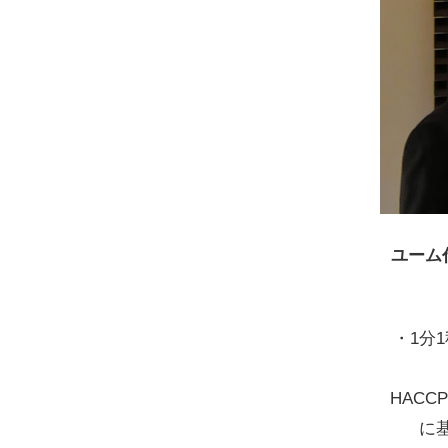
ユーム
・1分
HAC
に