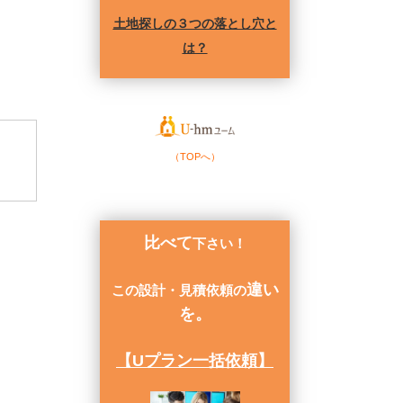
土地探しの３つの落とし穴と
は？
（TOPへ）
比べて
下さい！
違い
この設計・見積依頼の
を。
【Uプラン一括依頼】