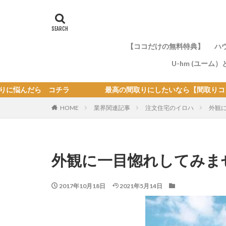
【ココだけの無料特典】
ハ
U-hm (ユーム
最高の間取りにしたいなら【間取りコンサル】 コチラ
の
HOME
業界関連記事
注文住宅のイロハ
外観
外観に一目惚れしてみま
2017年10月18日
2021年5月14日