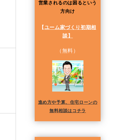
営業されるのは困るという
方向け
【
ユーム家づくり初期相
談
】
（無料）
進め方や予算、住宅ローンの
無料相談はコチラ