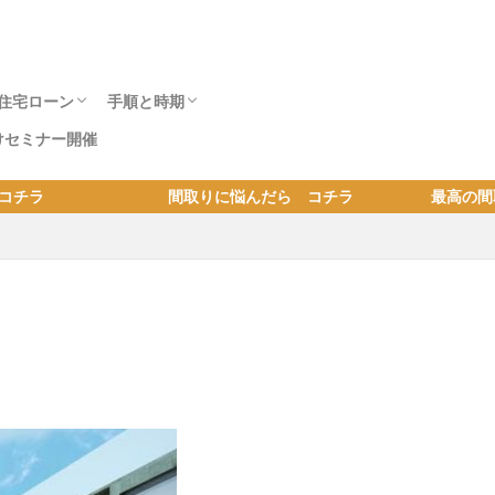
住宅ローン
手順と時期
けセミナー開催
？ 注意事項
住宅展示場へ行
ウスメーカー社
住宅ローンの事前審査の注意点は？ 本審査
年収400万
自己資金
土地購入と住宅ローンの流れと期間｜手付金
住宅ローン借入減額の理由
住宅ローンと予算
家を建てるタイミングは何歳？ 年齢と頭
子の有無や年齢と家を建てるタイミング ｜
転勤族が家を建てる4つのタイミングとメリ
土地ありの注文住宅の流れ | 建替えと住替え
建替えかリフォームか? 重要データから判断
建築会社別の注文住宅の期間｜土地ありと無
予算内でベストプランを得る方法
りに悩んだら コチラ 最高の間取りにしたいなら【間
。
で減額の理由も知っておこう。
やローンの支払時期と金額
金・借入による建て時
子育て世代の建て時は？
ット・デメリット
の手順と注意点
する方法とコツ
しの家が建つまで