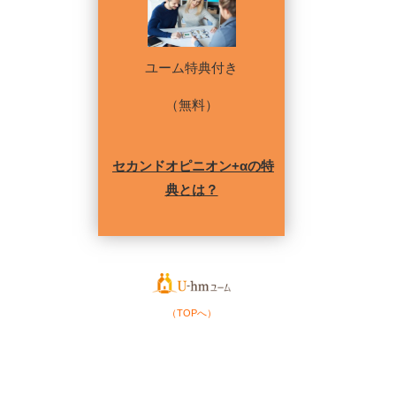
ユーム特典付き
（無料）
セカンドオピニオン+αの特
典とは？
（TOPへ）