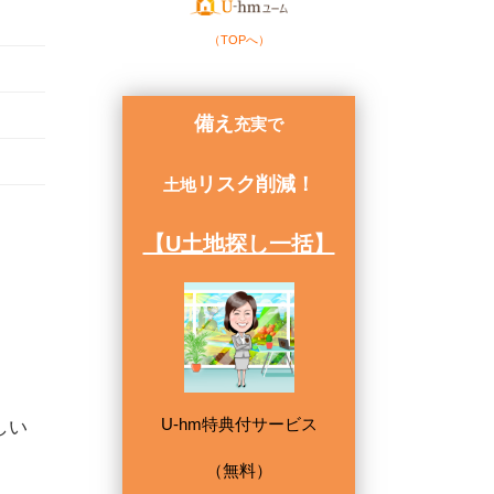
（TOPへ）
備え
充実で
リスク削減！
土地
【U土地探し一括】
U-hm特典付サービス
しい
（無料）