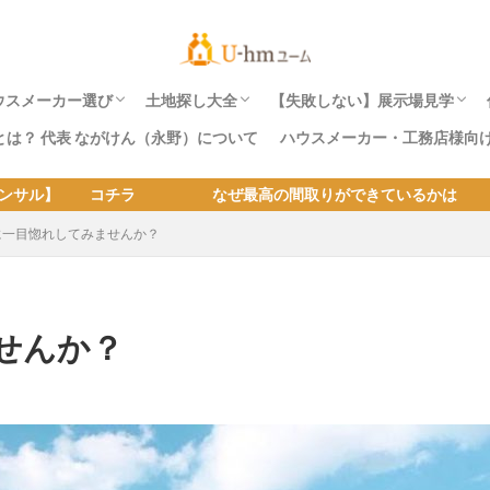
ウスメーカー選び
土地探し大全
【失敗しない】展示場見学
）とは？ 代表 ながけん（永野）について
ハウスメーカー・工務店様向
ハウスメーカー耐震ランク一覧表
熊本地震・東日本・阪神淡路大震災でハウス
ユームおすすめのハウスメーカー5社とは？
へーベルハウスの耐震性
積水ハウス耐震性
ダイワハウスの耐震性
住友林業の耐震性
三井ホームの耐震性
パナホームの耐震性
セキスイハイムの耐震性
ミサワホームの耐震性
トヨタホームの耐震性
一条工務店の耐震性
エスバイエルホームの耐震性
スウェーデンハウスの耐震性
ハウスメーカーが潰れた時の被害実例。4つ
ハウスメーカー選びの失敗例をおしえて｜失
土地探しから家を建てる方が住宅展示場へ行
【土地探しのコツ大全 】失敗後悔しない土
【実例報告】土地探しとハウスメーカー選び
土地価格・建物坪単価別の総費用｜土地を購
土地探し~家を建てるまでの流れとコツ
良い土地が見つからない人の5つの特徴と解
土地探しも住宅展示場で。ハウスメーカー社
土地の値引はできますか？ どのぐらい安く
住宅展示場の見学の予約は必要
土地探しから家を建てる方が
土地探しも住宅展示場で。ハ
 なぜ最高の間取りができているかは コチラ 間取
メーカーの倒壊・全壊被害
その理由
危機が同時に来る2020年問題とは？
敗しない３つの方法
く際の注意事項と対策
地の探し方
のコツが凝縮！
入して家を建てる費用
決法
有地のメリットとデメリット。
なりますか？
は？｜家づくり質問箱
く際の注意事項と対策
有地のメリットとデメリット
に一目惚れしてみませんか？
せんか？