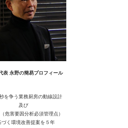
代表 永野の簡易プロフィール
1秒を争う業務厨房の動線設計
及び
CP（危害要因分析必須管理点）
基づく環境改善提案を５年