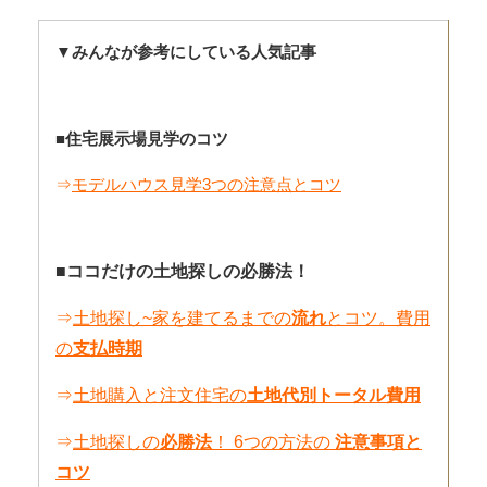
▼みんなが参考にしている人気記事
■住宅展示場見学のコツ
⇒
モデルハウス見学3つの注意点とコツ
■ココだけの土地探しの必勝法！
⇒
土地探し~家を建てるまでの
流れ
とコツ。費用
の
支払時期
⇒
土地購入と注文住宅の
土地代別トータル費用
⇒
土地探しの
必勝法
！ 6つの方法の
注意事項と
コツ