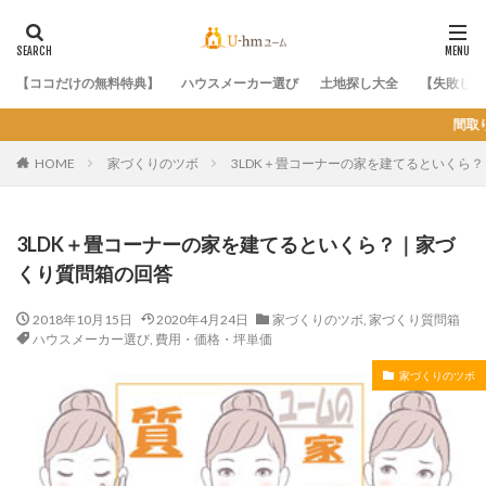
【ココだけの無料特典】
ハウスメーカー選び
土地探し大全
【失敗しな
間取りに悩んだら コチラ 最高の間
HOME
家づくりのツボ
3LDK＋畳コーナーの家を建てるといくら
3LDK＋畳コーナーの家を建てるといくら？｜家づ
くり質問箱の回答
2018年10月15日
2020年4月24日
家づくりのツボ
,
家づくり質問箱
ハウスメーカー選び
,
費用・価格・坪単価
家づくりのツボ