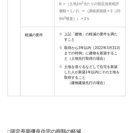
2
B
＝（土地1m
当たりの固定資産税評
価額 × 1／2） × （課税床面積 × 2（20
2
0m
限度）） × 3％
上記「建物」の軽減の要件を満た
軽減の要件
すこと
取得から3年以内（2022年3月31日
までの特例）に建物を新築するこ
と（土地先行取得の場合）
土地を借りるなどして住宅を新築
した人が新築1年以内にその土地を
取得すること
（建物建築先行の場合）
□認定長期優良住宅の税額の軽減