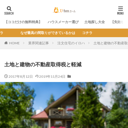
【ココだけの無料特典】
ハウスメーカー選び
土地探し大全
【失敗しな
りができているかは コチラ
HOME
業界関連記事
注文住宅のイロハ
土地と建物の不動産取
土地と建物の不動産取得税と軽減
2017年8月12日
2019年11月24日