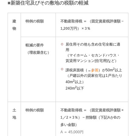
■新築住宅及びその敷地の税額の軽減
建
特例の税額
不動産取得税 ＝ （固定資産税評価額 −
物
1,200万円） × 3％
居住用その他も含め住宅全般に適
軽減の要件
用
（増改築含む）
（マイホーム・セカンドハウス・
賃貸用マンション[住宅用]など）
2
課税床面積（→
参照
）が50m
以上
（戸建以外の貸家住宅は1戸当たり
2
40m
以上）
2
240m
以下
土
特例の税額
不動産取得税 ＝ （固定資産税評価額 ×
地
1／2 × 3％） − 控除額（下記AかBの
多い金額）
A
＝ 45,000円