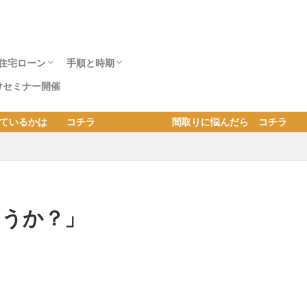
住宅ローン
手順と時期
けセミナー開催
？ 注意事項
住宅展示場へ行
ウスメーカー社
住宅ローンの事前審査の注意点は？ 本審査
年収400万
自己資金
土地購入と住宅ローンの流れと期間｜手付金
住宅ローン借入減額の理由
住宅ローンと予算
家を建てるタイミングは何歳？ 年齢と頭
子の有無や年齢と家を建てるタイミング ｜
転勤族が家を建てる4つのタイミングとメリ
土地ありの注文住宅の流れ | 建替えと住替え
建替えかリフォームか? 重要データから判断
建築会社別の注文住宅の期間｜土地ありと無
予算内でベストプランを得る方法
 コチラ 間取りに悩んだら コチラ 最高の間取りに
。
で減額の理由も知っておこう。
やローンの支払時期と金額
金・借入による建て時
子育て世代の建て時は？
ット・デメリット
の手順と注意点
する方法とコツ
しの家が建つまで
ょうか？」
今日のユーム