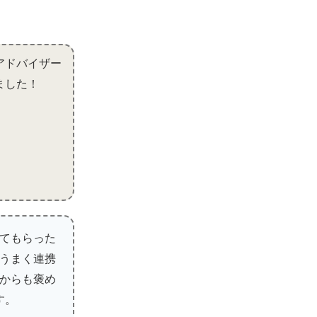
アドバイザー
ました！
てもらった
うまく連携
からも褒め
す。