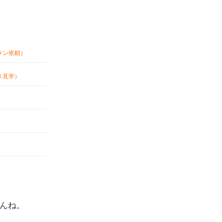
ラン依頼）
ス見学）
んね。