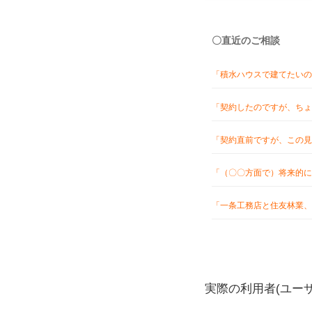
〇直近のご相談
「積水ハウスで建てたいの
「契約したのですが、ちょ
「契約直前ですが、この見
「（〇〇方面で）将来的に
「一条工務店と住友林業、
実際の利用者(ユー