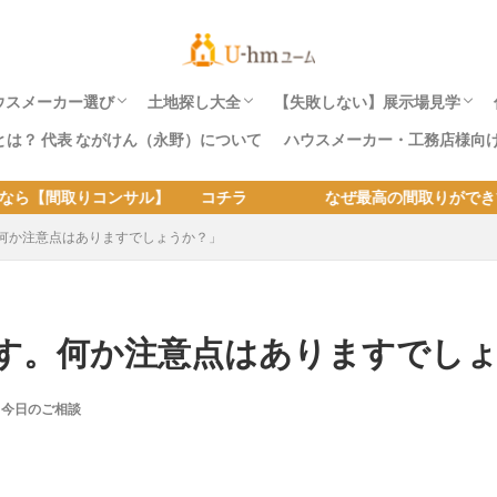
ウスメーカー選び
土地探し大全
【失敗しない】展示場見学
）とは？ 代表 ながけん（永野）について
ハウスメーカー・工務店様向
ハウスメーカー耐震ランク一覧表
熊本地震・東日本・阪神淡路大震災でハウス
ユームおすすめのハウスメーカー5社とは？
へーベルハウスの耐震性
積水ハウス耐震性
ダイワハウスの耐震性
住友林業の耐震性
三井ホームの耐震性
パナホームの耐震性
セキスイハイムの耐震性
ミサワホームの耐震性
トヨタホームの耐震性
一条工務店の耐震性
エスバイエルホームの耐震性
スウェーデンハウスの耐震性
ハウスメーカーが潰れた時の被害実例。4つ
ハウスメーカー選びの失敗例をおしえて｜失
土地探しから家を建てる方が住宅展示場へ行
【土地探しのコツ大全 】失敗後悔しない土
【実例報告】土地探しとハウスメーカー選び
土地価格・建物坪単価別の総費用｜土地を購
土地探し~家を建てるまでの流れとコツ
良い土地が見つからない人の5つの特徴と解
土地探しも住宅展示場で。ハウスメーカー社
土地の値引はできますか？ どのぐらい安く
住宅展示場の見学の予約は必要
土地探しから家を建てる方が
土地探しも住宅展示場で。ハ
ンサル】 コチラ なぜ最高の間取りができているかは
メーカーの倒壊・全壊被害
その理由
危機が同時に来る2020年問題とは？
敗しない３つの方法
く際の注意事項と対策
地の探し方
のコツが凝縮！
入して家を建てる費用
決法
有地のメリットとデメリット。
なりますか？
は？｜家づくり質問箱
く際の注意事項と対策
有地のメリットとデメリット
何か注意点はありますでしょうか？」
す。何か注意点はありますでし
今日のご相談