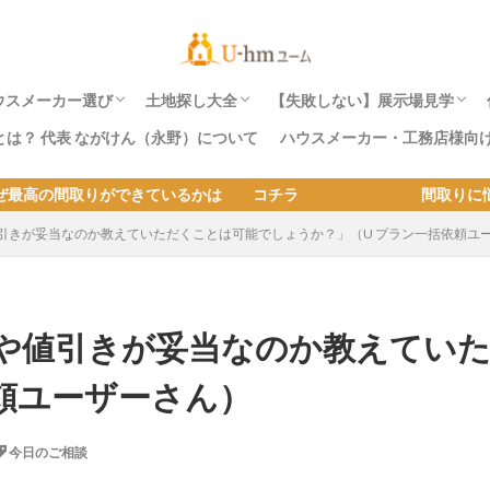
ウスメーカー選び
土地探し大全
【失敗しない】展示場見学
）とは？ 代表 ながけん（永野）について
ハウスメーカー・工務店様向
ハウスメーカー耐震ランク一覧表
熊本地震・東日本・阪神淡路大震災でハウス
ユームおすすめのハウスメーカー5社とは？
へーベルハウスの耐震性
積水ハウス耐震性
ダイワハウスの耐震性
住友林業の耐震性
三井ホームの耐震性
パナホームの耐震性
セキスイハイムの耐震性
ミサワホームの耐震性
トヨタホームの耐震性
一条工務店の耐震性
エスバイエルホームの耐震性
スウェーデンハウスの耐震性
ハウスメーカーが潰れた時の被害実例。4つ
ハウスメーカー選びの失敗例をおしえて｜失
土地探しから家を建てる方が住宅展示場へ行
【土地探しのコツ大全 】失敗後悔しない土
【実例報告】土地探しとハウスメーカー選び
土地価格・建物坪単価別の総費用｜土地を購
土地探し~家を建てるまでの流れとコツ
良い土地が見つからない人の5つの特徴と解
土地探しも住宅展示場で。ハウスメーカー社
土地の値引はできますか？ どのぐらい安く
住宅展示場の見学の予約は必要
土地探しから家を建てる方が
土地探しも住宅展示場で。ハ
できているかは コチラ 間取りに悩んだら コチラ 
メーカーの倒壊・全壊被害
その理由
危機が同時に来る2020年問題とは？
敗しない３つの方法
く際の注意事項と対策
地の探し方
のコツが凝縮！
入して家を建てる費用
決法
有地のメリットとデメリット。
なりますか？
は？｜家づくり質問箱
く際の注意事項と対策
有地のメリットとデメリット
引きが妥当なのか教えていただくことは可能でしょうか？」（U プラン一括依頼ユ
や値引きが妥当なのか教えてい
頼ユーザーさん）
今日のご相談