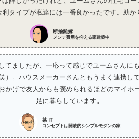
ンは詳しかったけれど、ユームさんの住宅ロー
金利タイプが私達には一番良かったです。助か
断捨離嫁
メンテ費用を抑える家建築中
してましたが、一応って感じでユームさんに
笑）。ハウスメーカーさんともうまく連携し
おかげで友人からも褒められるほどのマイホ
足に暮らしています。
某 IT
コンセプトは開放的シンプルモダンの家