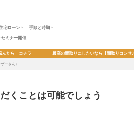
住宅ローン
手順と時期
けセミナー開催
？ 注意事項
住宅展示場へ行
ウスメーカー社
住宅ローンの事前審査の注意点は？ 本審査
年収400万
自己資金
土地購入と住宅ローンの流れと期間｜手付金
住宅ローン借入減額の理由
住宅ローンと予算
家を建てるタイミングは何歳？ 年齢と頭
子の有無や年齢と家を建てるタイミング ｜
転勤族が家を建てる4つのタイミングとメリ
土地ありの注文住宅の流れ | 建替えと住替え
建替えかリフォームか? 重要データから判断
建築会社別の注文住宅の期間｜土地ありと無
予算内でベストプランを得る方法
最高の間取りにしたいなら【間取りコンサル】 コチラ
。
で減額の理由も知っておこう。
やローンの支払時期と金額
金・借入による建て時
子育て世代の建て時は？
ット・デメリット
の手順と注意点
する方法とコツ
しの家が建つまで
ーザーさん）
ただくことは可能でしょう