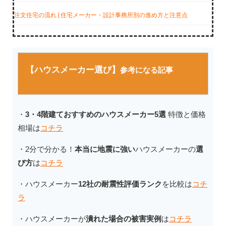
注文住宅の流れ | 住宅メーカー・設計事務所別の進め方と注意点
【ハウスメーカー選び】
参考になる記事
・
3・4階建ておすすめのハウスメーカー5選
特徴と価格
相場は
コチラ
・2分で分かる！
本当に地震に強い
ハウスメーカーの
選
び方
は
コチラ
・ハウスメーカー
12社の耐震性評価ランク
を比較は
コチ
ラ
・ハウスメーカーが
潰れた場合の被害実例
は
コチラ