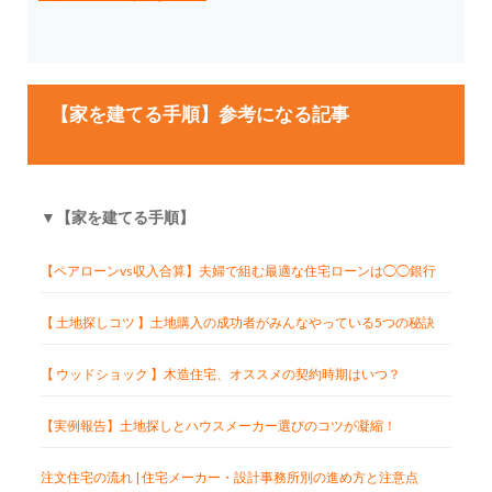
【家を建てる手順】参考になる記事
▼【家を建てる手順】
【ペアローンvs収入合算】夫婦で組む最適な住宅ローンは◯◯銀行
【 土地探しコツ 】土地購入の成功者がみんなやっている5つの秘訣
【 ウッドショック 】木造住宅、オススメの契約時期はいつ？
【実例報告】土地探しとハウスメーカー選びのコツが凝縮！
注文住宅の流れ | 住宅メーカー・設計事務所別の進め方と注意点