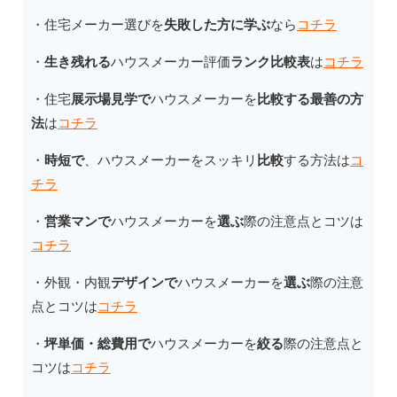
・住宅メーカー選びを
失敗した方に学ぶ
なら
コチラ
・
生き残れる
ハウスメーカー評価
ランク比較表
は
コチラ
・住宅
展示場見学で
ハウスメーカーを
比較する最善の方
法
は
コチラ
・
時短で
、ハウスメーカーをスッキリ
比較
する方法は
コ
チラ
・
営業マンで
ハウスメーカーを
選ぶ
際の注意点とコツは
コチラ
・外観・内観
デザインで
ハウスメーカーを
選ぶ
際の注意
点とコツは
コチラ
・
坪単価・総費用で
ハウスメーカーを
絞る
際の注意点と
コツは
コチラ