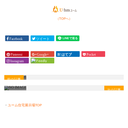
気密
おす
性は
すめ
どの
のハ
（TOPへ）
程度
ウス
確保
メー
する
カー
Facebook
ツイート
のが
はあ
ベス
りま
トで
Pinterest
Google+
はてブ
Pocket
す
しょ
Feedly
Instagram
か？
う
」
か？
」
前の記事
次の記事
・
ユーム住宅展示場TOP