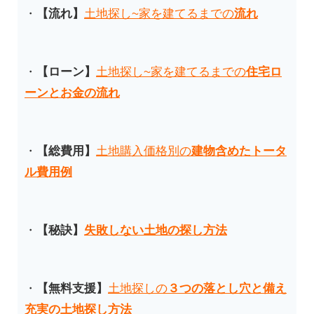
・
【流れ】
土地探し~家を建てるまでの
流れ
・
【ローン】
土地探し~家を建てるまでの
住宅ロ
ーンとお金の流れ
・
【総費用】
土地購入価格別の
建物含めたトータ
ル費用例
・
【秘訣
】
失敗しない土地の探し方法
・
【無料支援】
土地探しの
３つの落とし穴と備え
充実の土地探し方法