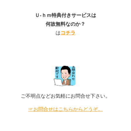
Ｕ-ｈｍ特典付きサービスは
何故無料なのか？
は
コチラ
202
202
2年3
2年3
月21
月19
日
日
ご不明点などお気軽にお問合せ下さい。
「名
「室
古屋
内プ
です
☞お問合せはこちらからどうぞ。
ール
が、
を希
断
望で
熱・
す。