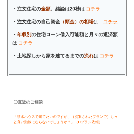
・注文住宅の
金額
。結論は20秒は
コチラ
・注文住宅の自己資金
（頭金）の相場
は
コチラ
・
年収別
の住宅ローン借入可能額と月々の返済額
は
コチラ
・土地探しから家を建てるまでの
流れ
は
コチラ
〇直近のご相談
「積水ハウスで建てたいのですが、（提案されたプランで）もっ
と良い動線にならないでしょうか？」（Uプラン依頼）