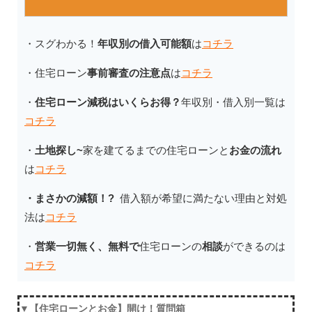
・スグわかる！
年収別の借入可能額
は
コチラ
・住宅ローン
事前審査の注意点
は
コチラ
・
住宅ローン減税はいくらお得？
年収別・借入別一覧は
コチラ
・
土地探し~
家を建てるまでの住宅ローンと
お金の流れ
は
コチラ
・まさかの減額！?
借入額が希望に満たない理由と対処
法
は
コチラ
・
営業一切無く、無料で
住宅ローンの
相談
ができるのは
コチラ
▼【住宅ローンとお金】開け！質問箱