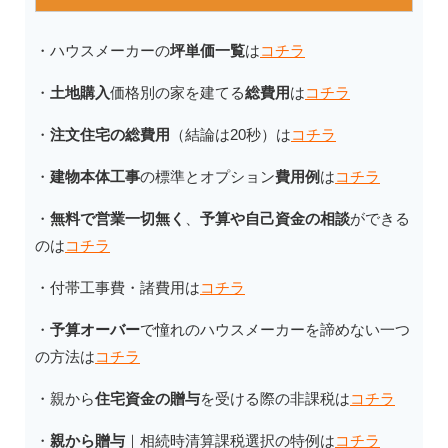
・ハウスメーカーの
坪単価一覧
は
コチラ
・
土地購入
価格別の家を建てる
総費用
は
コチラ
・
注文住宅の総費用
（結論は20秒）は
コチラ
・
建物本体工事
の標準とオプション
費用例
は
コチラ
・
無料で営業一切無く
、
予算や自己資金の相談
ができる
のは
コチラ
・付帯工事費・諸費用は
コチラ
・
予算オーバー
で憧れのハウスメーカーを諦めない一つ
の方法は
コチラ
・親から
住宅資金の贈与
を受ける際の非課税は
コチラ
・
親から贈与
｜相続時清算課税選択の特例は
コチラ