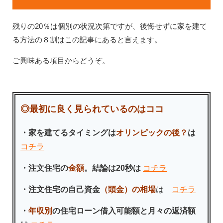
残りの20％は個別の状況次第ですが、後悔せずに家を建て
る方法の８割はこの記事にあると言えます。
ご興味ある項目からどうぞ。
◎最初に良く見られているのはココ
・家を建てるタイミングは
オリンピックの後？
は
コチラ
・注文住宅の
金額
。結論は20秒は
コチラ
・注文住宅の自己資金
（頭金）の相場
は
コチラ
・
年収別
の住宅ローン借入可能額と月々の返済額