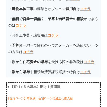
・
建物本体工事
の標準とオプション
費用例
は
コチラ
・
無料で営業一切無く
、
予算や自己資金の相談
ができる
のは
コチラ
・付帯工事費・諸費用は
コチラ
・
予算オーバー
で憧れのハウスメーカーを諦めない一つ
の方法は
コチラ
・親から
住宅資金の贈与
を受ける際の非課税は
コチラ
・
親から贈与
｜相続時清算課税選択の特例は
コチラ
▼【家づくりの基本】開け！質問箱
【住宅ローン】年収別、住宅ローンの適正な借入額