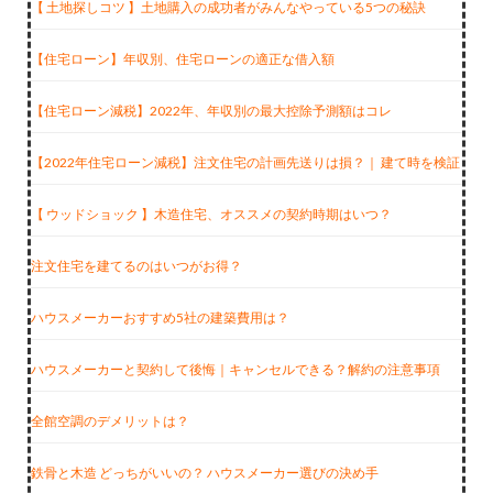
【 土地探しコツ 】土地購入の成功者がみんなやっている5つの秘訣
【住宅ローン】年収別、住宅ローンの適正な借入額
【住宅ローン減税】2022年、年収別の最大控除予測額はコレ
【2022年住宅ローン減税】注文住宅の計画先送りは損？｜ 建て時を検証
【 ウッドショック 】木造住宅、オススメの契約時期はいつ？
注文住宅を建てるのはいつがお得？
ハウスメーカーおすすめ5社の建築費用は？
ハウスメーカーと契約して後悔｜キャンセルできる？解約の注意事項
全館空調のデメリットは？
鉄骨と木造 どっちがいいの？ ハウスメーカー選びの決め手