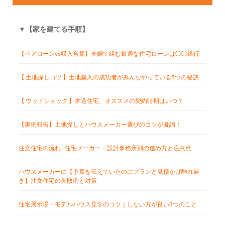
▼【家を建てる手順】
【ペアローンvs収入合算】夫婦で組む最適な住宅ローンは◯◯銀行
【 土地探しコツ 】土地購入の成功者がみんなやっている5つの秘訣
【 ウッドショック 】木造住宅、オススメの契約時期はいつ？
【実例報告】土地探しとハウスメーカー選びのコツが凝縮！
注文住宅の流れ | 住宅メーカー・設計事務所別の進め方と注意点
ハウスメーカーに【予算を伝えていたのにプランと見積かけ離れ過
ぎ】注文住宅の失敗例と対策
住宅展示場・モデルハウス見学のコツ｜しない方が良い3つのこと