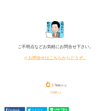
階建
ての
ヘー
ベル
ハウ
ス
と、
202
3階
2年2
ご不明点などお気軽にお問合せ下さい。
建て
月5日
提案
「夏
の大
☞お問合せはこちらからどうぞ。
の日
和ハ
射し
ウス
を遮
と迷
るに
って
は、
いま
庇を
す。
どれ
（TOPへ）
どち
ほど
らの
出す
提案
のが
Facebook
ツイート