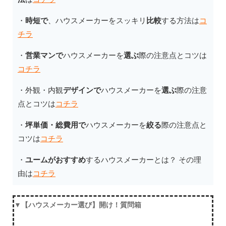
・
時短で
、ハウスメーカーをスッキリ
比較
する方法は
コ
チラ
・
営業マンで
ハウスメーカーを
選ぶ
際の注意点とコツは
コチラ
・外観・内観
デザインで
ハウスメーカーを
選ぶ
際の注意
点とコツは
コチラ
・
坪単価・総費用で
ハウスメーカーを
絞る
際の注意点と
コツは
コチラ
・
ユームがおすすめ
するハウスメーカーとは？ その理
由は
コチラ
▼【ハウスメーカー選び】開け！質問箱