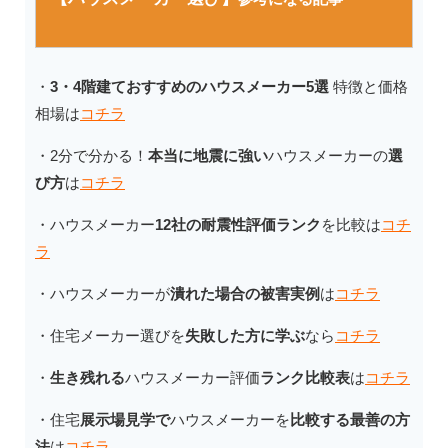
・
3・4階建ておすすめのハウスメーカー5選
特徴と価格
相場は
コチラ
・2分で分かる！
本当に地震に強い
ハウスメーカーの
選
び方
は
コチラ
・ハウスメーカー
12社の耐震性評価ランク
を比較は
コチ
ラ
・ハウスメーカーが
潰れた場合の被害実例
は
コチラ
・住宅メーカー選びを
失敗した方に学ぶ
なら
コチラ
・
生き残れる
ハウスメーカー評価
ランク比較表
は
コチラ
・住宅
展示場見学で
ハウスメーカーを
比較する最善の方
法
は
コチラ