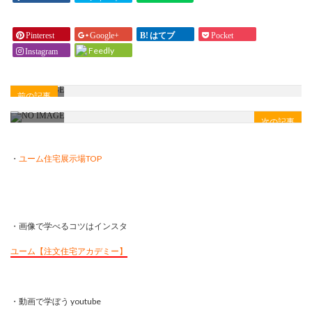
が良
良い
いと
でし
思わ
Pinterest
Google+
はてブ
Pocket
ょう
れま
Feedly
Instagram
か？
す
」
か？
」
前の記事
次の記事
・
ユーム住宅展示場TOP
・画像で学べるコツはインスタ
ユーム【注文住宅アカデミー】
・動画で学ぼう youtube