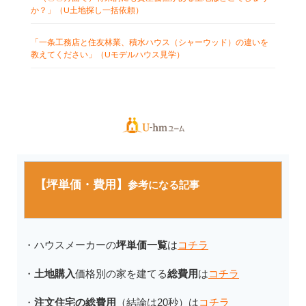
か？」（U土地探し一括依頼）
「一条工務店と住友林業、積水ハウス（シャーウッド）の違いを
教えてください」（Uモデルハウス見学）
【坪単価・費用】
参考になる記事
・ハウスメーカーの
坪単価一覧
は
コチラ
・
土地購入
価格別の家を建てる
総費用
は
コチラ
・
注文住宅の総費用
（結論は20秒）は
コチラ