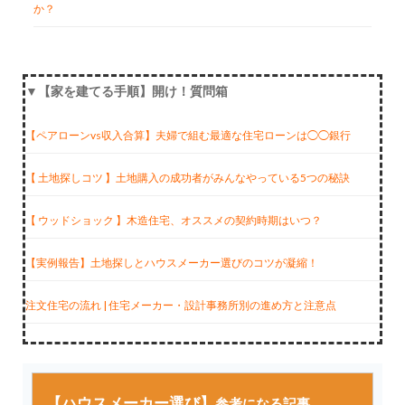
か？
▼【家を建てる手順】開け！質問箱
【ペアローンvs収入合算】夫婦で組む最適な住宅ローンは◯◯銀行
【 土地探しコツ 】土地購入の成功者がみんなやっている5つの秘訣
【 ウッドショック 】木造住宅、オススメの契約時期はいつ？
【実例報告】土地探しとハウスメーカー選びのコツが凝縮！
注文住宅の流れ | 住宅メーカー・設計事務所別の進め方と注意点
【ハウスメーカー選び】
参考になる記事