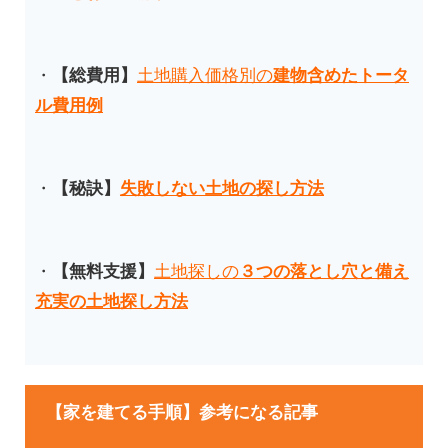
・
【総費用】
土地購入価格別の
建物含めたトータ
ル費用例
・
【秘訣
】
失敗しない土地の探し方法
・
【無料支援】
土地探しの
３つの落とし穴と備え
充実の土地探し方法
【家を建てる手順】参考になる記事