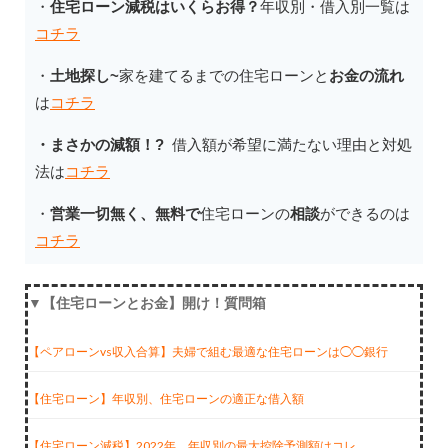
・
住宅ローン減税はいくらお得？
年収別・借入別一覧は
コチラ
・
土地探し~
家を建てるまでの住宅ローンと
お金の流れ
は
コチラ
・まさかの減額！?
借入額が希望に満たない理由と対処
法
は
コチラ
・
営業一切無く、無料で
住宅ローンの
相談
ができるのは
コチラ
▼【住宅ローンとお金】開け！質問箱
【ペアローンvs収入合算】夫婦で組む最適な住宅ローンは◯◯銀行
【住宅ローン】年収別、住宅ローンの適正な借入額
【住宅ローン減税】2022年、年収別の最大控除予測額はコレ