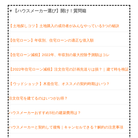
▼【ハウスメーカー選び】開け！質問箱
【 土地探しコツ 】土地購入の成功者がみんなやっている5つの秘訣
【住宅ローン】年収別、住宅ローンの適正な借入額
【住宅ローン減税】2022年、年収別の最大控除予測額はコレ
【2022年住宅ローン減税】注文住宅の計画先送りは損？｜ 建て時を検証
【 ウッドショック 】木造住宅、オススメの契約時期はいつ？
注文住宅を建てるのはいつがお得？
ハウスメーカーおすすめ5社の建築費用は？
ハウスメーカーと契約して後悔｜キャンセルできる？解約の注意事項