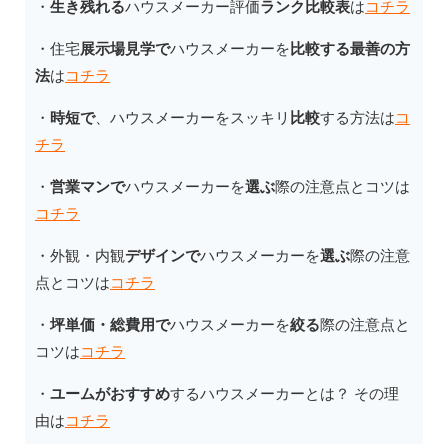
・
生き残れる
ハウスメーカー評価
ランク比較表
は
コチラ
・住宅
展示場見学で
ハウスメーカーを
比較する最善の方
法
は
コチラ
・
時短で
、ハウスメーカーをスッキリ
比較
する方法は
コ
チラ
・
営業マンで
ハウスメーカーを
選ぶ
際の注意点とコツは
コチラ
・外観・内観
デザインで
ハウスメーカーを
選ぶ
際の注意
点とコツは
コチラ
・
坪単価・総費用で
ハウスメーカーを
絞る
際の注意点と
コツは
コチラ
・
ユームがおすすめ
するハウスメーカーとは？ その理
由は
コチラ