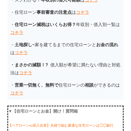
・住宅ローン
事前審査の注意点
は
コチラ
・
住宅ローン減税はいくらお得？
年収別・借入別一覧は
コチラ
・
土地探し~
家を建てるまでの住宅ローンと
お金の流れ
は
コチラ
・まさかの減額！?
借入額が希望に満たない理由と対処
法
は
コチラ
・
営業一切無く、無料で
住宅ローンの
相談
ができるのは
コチラ
▼【住宅ローンとお金】開け！質問箱
【ペアローンvs収入合算】夫婦で組む最適な住宅ローンは◯◯銀行