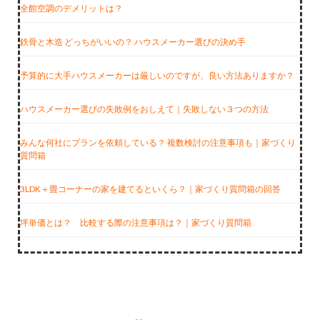
全館空調のデメリットは？
鉄骨と木造 どっちがいいの？ ハウスメーカー選びの決め手
予算的に大手ハウスメーカーは厳しいのですが、良い方法ありますか？
ハウスメーカー選びの失敗例をおしえて｜失敗しない３つの方法
みんな何社にプランを依頼している？ 複数検討の注意事項も｜家づくり
質問箱
3LDK＋畳コーナーの家を建てるといくら？｜家づくり質問箱の回答
坪単価とは？ 比較する際の注意事項は？｜家づくり質問箱