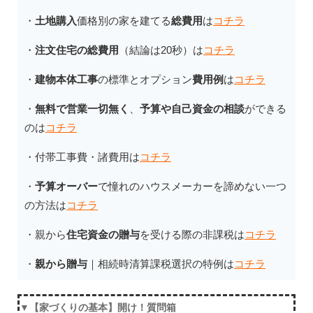
・
土地購入
価格別の家を建てる
総費用
は
コチラ
・
注文住宅の総費用
（結論は20秒）は
コチラ
・
建物本体工事
の標準とオプション
費用例
は
コチラ
・
無料で営業一切無く
、
予算や自己資金の相談
ができる
のは
コチラ
・付帯工事費・諸費用は
コチラ
・
予算オーバー
で憧れのハウスメーカーを諦めない一つ
の方法は
コチラ
・親から
住宅資金の贈与
を受ける際の非課税は
コチラ
・
親から贈与
｜相続時清算課税選択の特例は
コチラ
▼【家づくりの基本】開け！質問箱