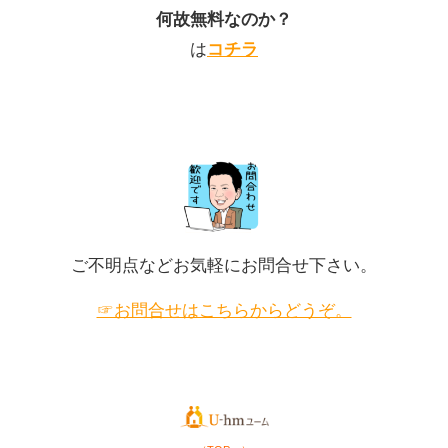
何故無料なのか？
は
コチラ
202
2年2
月5日
「高
低差
が1.4
ご不明点などお気軽にお問合せ下さい。
ｍ高
202
い土
2年2
☞お問合せはこちらからどうぞ。
月5日
地で
「夏
す
の日
が、
射し
外構
を遮
費用
るに
を抑
は、