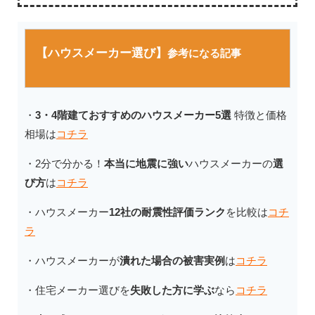
【ハウスメーカー選び】
参考になる記事
・
3・4階建ておすすめのハウスメーカー5選
特徴と価格
相場は
コチラ
・2分で分かる！
本当に地震に強い
ハウスメーカーの
選
び方
は
コチラ
・ハウスメーカー
12社の耐震性評価ランク
を比較は
コチ
ラ
・ハウスメーカーが
潰れた場合の被害実例
は
コチラ
・住宅メーカー選びを
失敗した方に学ぶ
なら
コチラ