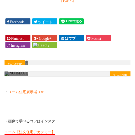
える
（TOPへ）
庇を
方法
どれ
はあ
ほど
りま
Facebook
ツイート
出す
すで
のが
しょ
良い
Pinterest
Google+
はてブ
Pocket
う
でし
Feedly
Instagram
か？
ょう
」
か？
」
前の記事
次の記事
・
ユーム住宅展示場TOP
・画像で学べるコツはインスタ
ユーム【注文住宅アカデミー】