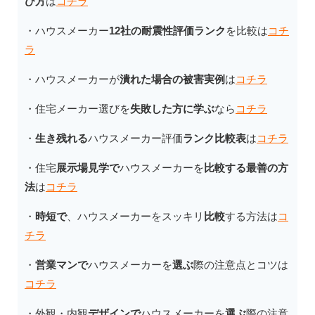
び方
は
コチラ
・ハウスメーカー
12社の耐震性評価ランク
を比較は
コチ
ラ
・ハウスメーカーが
潰れた場合の被害実例
は
コチラ
・住宅メーカー選びを
失敗した方に学ぶ
なら
コチラ
・
生き残れる
ハウスメーカー評価
ランク比較表
は
コチラ
・住宅
展示場見学で
ハウスメーカーを
比較する最善の方
法
は
コチラ
・
時短で
、ハウスメーカーをスッキリ
比較
する方法は
コ
チラ
・
営業マンで
ハウスメーカーを
選ぶ
際の注意点とコツは
コチラ
・外観・内観
デザインで
ハウスメーカーを
選ぶ
際の注意