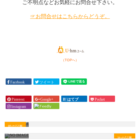
ご不明点などお気軽にお問合せ下さい。
リビ
もっ
ング
と良
希望
☞お問合せはこちらからどうぞ。
いア
で
イデ
す。
イア
どの
はな
ハウ
いで
スメ
しょ
ーカ
う
（TOPへ）
ーが
か？
推奨
」
でし
（U
Facebook
ツイート
ょう
モデ
か？
ルハ
」
Pinterest
Google+
はてブ
Pocket
ウス
（U
Feedly
Instagram
見
プラ
学）
ン依
頼）
前の記事
次の記事