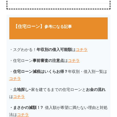
【住宅ローン】
参考になる記事
・スグわかる！
年収別の借入可能額
は
コチラ
・住宅ローン
事前審査の注意点
は
コチラ
・
住宅ローン減税はいくらお得？
年収別・借入別一覧は
コチラ
・
土地探し~
家を建てるまでの住宅ローンと
お金の流れ
は
コチラ
・まさかの減額！?
借入額が希望に満たない理由と対処
法
は
コチラ