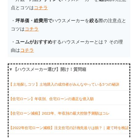
点とコツは
コチラ
・
坪単価・総費用で
ハウスメーカーを
絞る
際の注意点と
コツは
コチラ
・
ユームがおすすめ
するハウスメーカーとは？ その理
由は
コチラ
▼【ハウスメーカー選び】開け！質問箱
【 土地探しコツ 】土地購入の成功者がみんなやっている5つの秘訣
【住宅ローン】年収別、住宅ローンの適正な借入額
【住宅ローン減税】2022年、年収別の最大控除予測額はコレ
【2022年住宅ローン減税】注文住宅の計画先送りは損？｜ 建て時を検証