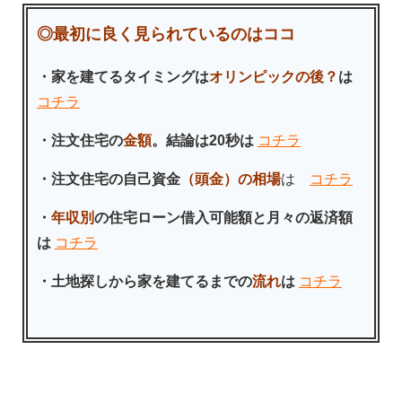
◎最初に良く見られているのはココ
・家を建てるタイミングは
オリンピックの後？
は
コチラ
・注文住宅の
金額
。結論は20秒は
コチラ
・注文住宅の自己資金
（頭金）の相場
は
コチラ
・
年収別
の住宅ローン借入可能額と月々の返済額
は
コチラ
・土地探しから家を建てるまでの
流れ
は
コチラ