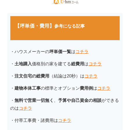
【坪単価・費用】
参考になる記事
・ハウスメーカーの
坪単価一覧
は
コチラ
・
土地購入
価格別の家を建てる
総費用
は
コチラ
・
注文住宅の総費用
（結論は20秒）は
コチラ
・
建物本体工事
の標準とオプション
費用例
は
コチラ
・
無料で営業一切無く
、
予算や自己資金の相談
ができる
のは
コチラ
・付帯工事費・諸費用は
コチラ