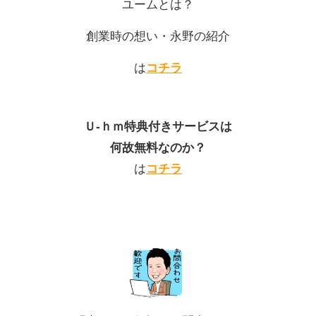
ユームとは？
創業時の想い
・永野の紹介
は
コチラ
202
2年8
月20
日
「ヘ
Ｕ-ｈｍ特典付きサービスは
ーベ
何故無料なのか？
ルさ
は
コチラ
ん、
住林
さん
から
202
プラ
2年8
ンが
月27
日
きて
「40
いま
帖以
す
上の
が、