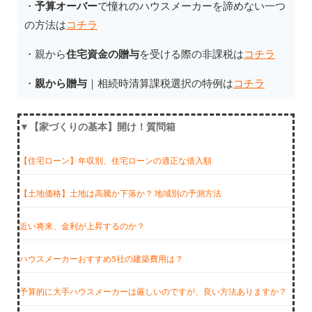
・
予算オーバー
で憧れのハウスメーカーを諦めない一つ
の方法は
コチラ
・親から
住宅資金の贈与
を受ける際の非課税は
コチラ
・
親から贈与
｜相続時清算課税選択の特例は
コチラ
▼【家づくりの基本】開け！質問箱
【住宅ローン】年収別、住宅ローンの適正な借入額
【土地価格】土地は高騰か下落か？ 地域別の予測方法
近い将来、金利が上昇するのか？
ハウスメーカーおすすめ5社の建築費用は？
予算的に大手ハウスメーカーは厳しいのですが、良い方法ありますか？